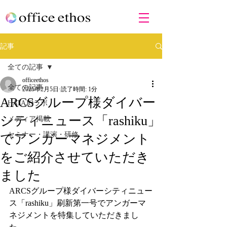
記事
全ての記事
officeethos
全ての記事
2025年2月5日
読了時間: 1分
ARCSグループ様ダイバー
HATAJOラボ
シティニュース「rashiku」
メディア掲載
セミナー・講演・研修
でアンガーマネジメント
をご紹介させていただき
ました
ARCSグループ様ダイバーシティニュー
ス「rashiku」刷新第一号でアンガーマ
ネジメントを特集していただきまし